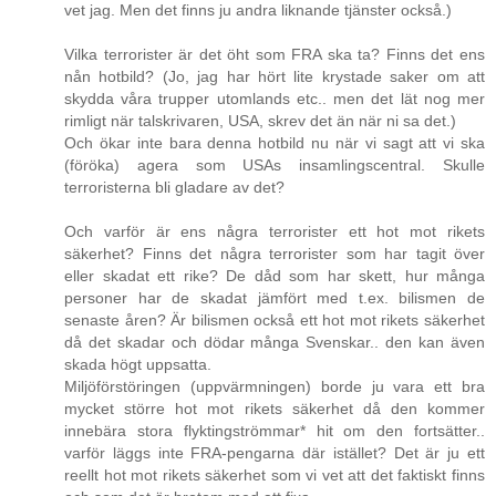
vet jag. Men det finns ju andra liknande tjänster också.)
Vilka terrorister är det öht som FRA ska ta? Finns det ens
nån hotbild? (Jo, jag har hört lite krystade saker om att
skydda våra trupper utomlands etc.. men det lät nog mer
rimligt när talskrivaren, USA, skrev det än när ni sa det.)
Och ökar inte bara denna hotbild nu när vi sagt att vi ska
(föröka) agera som USAs insamlingscentral. Skulle
terroristerna bli gladare av det?
Och varför är ens några terrorister ett hot mot rikets
säkerhet? Finns det några terrorister som har tagit över
eller skadat ett rike? De dåd som har skett, hur många
personer har de skadat jämfört med t.ex. bilismen de
senaste åren? Är bilismen också ett hot mot rikets säkerhet
då det skadar och dödar många Svenskar.. den kan även
skada högt uppsatta.
Miljöförstöringen (uppvärmningen) borde ju vara ett bra
mycket större hot mot rikets säkerhet då den kommer
innebära stora flyktingströmmar* hit om den fortsätter..
varför läggs inte FRA-pengarna där istället? Det är ju ett
reellt hot mot rikets säkerhet som vi vet att det faktiskt finns