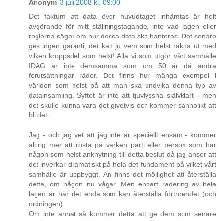
Anonym
3 juli 2008 kl. 09:00
Det faktum att data över huvudtaget inhämtas är helt
avgörande för mitt ställningstagande, inte vad lagen eller
reglerna säger om hur dessa data ska hanteras. Det senare
ges ingen garanti, det kan ju vem som helst räkna ut med
vilken kroppsdel som helst! Alla vi som utgör vårt samhälle
IDAG är inte demsamma som om 50 år då andra
förutsättningar råder. Det finns hur många exempel i
världen som helst på att man ska undvika denna typ av
datainsamling. Syftet är inte att tjuvlyssna självklart - men
det skulle kunna vara det givetvis och kommer sannolikt att
bli det.
Jag - och jag vet att jag inte är speciellt ensam - kommer
aldrig mer att rösta på varken parti eller person som har
någon som helst anknytning till detta beslut då jag anser att
det inverkar dramatiskt på hela det fundament på vilket vårt
samhälle är uppbyggt. Än finns det möjlighet att återställa
detta, om någon nu vågar. Men enbart radering av hela
lagen är här det enda som kan återställa förtroendet (och
ordningen).
Om inte annat så kommer detta att ge dem som senare