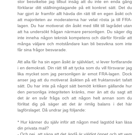
stor besvikelse jag tillsut insåg att du inte en enda gång
förklarar ditt ställningstagande på ett konkret sätt. Det du
har gjort är framför allt hävda din rätt till en egen åsikt och
att majoriteten av moderaterna har velat rösta ja till FRA-
lagen. Du har motiverat din åsikt med tillit till lagrådet utan
att ha undersökt frågan närmare personligen. Du säger dig
inte inneha någon teknisk kompetens och därför förstår att
många väljare och motståndare kan bli besvikna som inte
får sina frågor besvarade.
Att alla får ha sin egen åsikt är självklart, vi lever fortfarande
i en demokrati. Din rätt till att tycka som du vill försvarar jag
lika mycket som jag personligen är emot FRA-lagen. Dock
anser jag att du motiverat åsikten på ett fruktansvärt tafatt
sätt. Du har inte på något sätt bemött kritiken gällande hur
den personliga integriteten kränks, mer än att du sagt att
det är en svår fråga och att någon helt annan som du
förlitat dig på säger att det är rimlig balans i det här
lagförslaget. Då undrar jag följande:
* Hur känner du själv inför att någon med lagstöd kan läsa
din privata mail?
- Och nej, att säga att det ändå är väldigt öppet och att vem