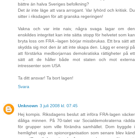
bättre än halva Sveriges befolkning?
Det är inte läge att vara arrogant. Var lyhörd och kritisk. Du
sitter i riksdagen för att granska regeringen!
Vakna och var inte naiv, några svaga lagar om den
enskildes integritet kan inte sätta stopp för helvetet som kan
bryta loss om FRA –lagen börjar missbrukas. Ett bra sätt att
skydda sig mot den är att inte skapa den. Lägg er energi på
att förstärka medborjarnas demokratiska rättigheter på ett
sätt att de håller både mot staten och mot externa
intressenter som USA
Ta ditt ansvar! Ta bort lagen!
Svara
Unknown
3 juli 2008 kl. 07:45
Hej kompis. Riksdagens beslut att införa FRA-lagen väcker
dåliga minnen. På 70-talet var Socialdemokraterna rädda
för grupper som ville förändra samhället. Dom byggde i
hemlighet upp en spionorganisation som senare blev känd