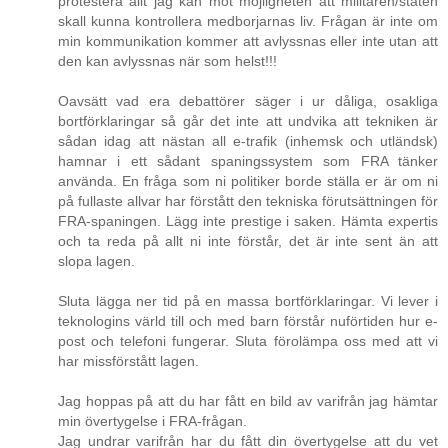
protestera allt jag kan mot möjligheten att militären/staten
skall kunna kontrollera medborjarnas liv. Frågan är inte om
min kommunikation kommer att avlyssnas eller inte utan att
den kan avlyssnas när som helst!!!
Oavsätt vad era debattörer säger i ur dåliga, osakliga
bortförklaringar så går det inte att undvika att tekniken är
sådan idag att nästan all e-trafik (inhemsk och utländsk)
hamnar i ett sådant spaningssystem som FRA tänker
använda. En fråga som ni politiker borde ställa er är om ni
på fullaste allvar har förstått den tekniska förutsättningen för
FRA-spaningen. Lägg inte prestige i saken. Hämta expertis
och ta reda på allt ni inte förstår, det är inte sent än att
slopa lagen.
Sluta lägga ner tid på en massa bortförklaringar. Vi lever i
teknologins värld till och med barn förstår nuförtiden hur e-
post och telefoni fungerar. Sluta förolämpa oss med att vi
har missförstått lagen.
Jag hoppas på att du har fått en bild av varifrån jag hämtar
min övertygelse i FRA-frågan.
Jag undrar varifrån har du fått din övertygelse att du vet