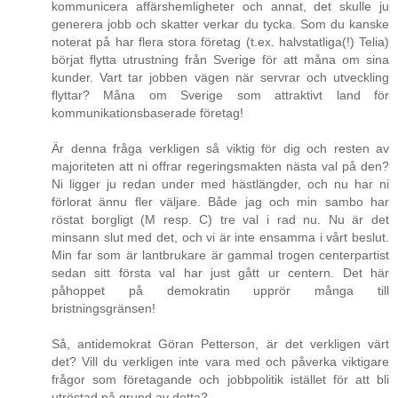
kommunicera affärshemligheter och annat, det skulle ju
generera jobb och skatter verkar du tycka. Som du kanske
noterat på har flera stora företag (t.ex. halvstatliga(!) Telia)
börjat flytta utrustning från Sverige för att måna om sina
kunder. Vart tar jobben vägen när servrar och utveckling
flyttar? Måna om Sverige som attraktivt land för
kommunikationsbaserade företag!
Är denna fråga verkligen så viktig för dig och resten av
majoriteten att ni offrar regeringsmakten nästa val på den?
Ni ligger ju redan under med hästlängder, och nu har ni
förlorat ännu fler väljare. Både jag och min sambo har
röstat borgligt (M resp. C) tre val i rad nu. Nu är det
minsann slut med det, och vi är inte ensamma i vårt beslut.
Min far som är lantbrukare är gammal trogen centerpartist
sedan sitt första val har just gått ur centern. Det här
påhoppet på demokratin upprör många till
bristningsgränsen!
Så, antidemokrat Göran Petterson, är det verkligen värt
det? Vill du verkligen inte vara med och påverka viktigare
frågor som företagande och jobbpolitik istället för att bli
utröstad på grund av detta?