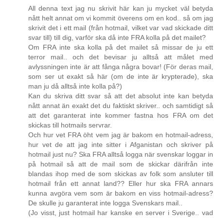
All denna text jag nu skrivit här kan ju mycket väl betyda
nått helt annat om vi kommit överens om en kod.. så om jag
skrivit det i ett mail (från hotmail, vilket var vad skickade ditt
svar till) till dig, varför ska då inte FRA kolla på det mailet?
Om FRA inte ska kolla på det mailet så missar de ju ett
terror mail.. och det bevisar ju alltså att målet med
avlyssningen inte är att fånga några bovar! (För deras mail,
som ser ut exakt så här (om de inte är krypterade), ska
man ju då alltså inte kolla på?)
Kan du skriva ditt svar så att det absolut inte kan betyda
nått annat än exakt det du faktiskt skriver.. och samtidigt så
att det garanterat inte kommer fastna hos FRA om det
skickas till hotmails servrar.
Och hur vet FRA öht vem jag är bakom en hotmail-adress,
hur vet de att jag inte sitter i Afganistan och skriver på
hotmail just nu? Ska FRA alltså logga när svenskar loggar in
på hotmail så att de mail som de skickar därifrån inte
blandas ihop med de som skickas av folk som ansluter till
hotmail från ett annat land?? Eller hur ska FRA annars
kunna avgöra vem som är bakom en viss hotmail-adress?
De skulle ju garanterat inte logga Svenskars mail..
(Jo visst, just hotmail har kanske en server i Sverige.. vad