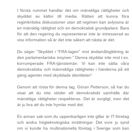
I första rummet handlar det om mänskliga rättigheter och
skyddet av källor till media. Rätten att kunna föra
regimkritiska diskussioner utan att regimen kan avlyssna är
en mänsklig rättighet och en demokratisk grundpelare. Bara
för att den regering du representerar inte är intresserad av
viss information så är det inte säkert att nästa är det.
Du säger "Skyddet i "FRA-lagen" mot ändamålsglidning är
den parlamentariska insynen." Denna skyddar inte mot t.ex.
korrumperade FRA-tjänstemän. Vi kan inte sätta våra
demokratiska och männskliga rättigheter i händerna på ett
gäng agenter med skyddade identiteter!
Genom att rösta för denna lag, Göran Petterson, så har du
visat att du inte stöder ett demokratiskt samhälle där
mänskliga rättigheter respekteras. Det är sorgligt, men det
är ju bra att du inte hymlar med det.
En annan sak som du uppenbarligen inte gillar är IT-företag
och andra högteknologiska inrättningar. Det vore ju synd
om vi kunde ha multinationella företag i Sverige som kan