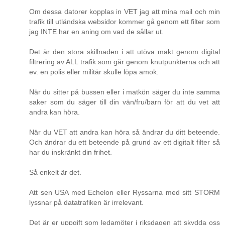
Om dessa datorer kopplas in VET jag att mina mail och min
trafik till utländska websidor kommer gå genom ett filter som
jag INTE har en aning om vad de sållar ut.
Det är den stora skillnaden i att utöva makt genom digital
filtrering av ALL trafik som går genom knutpunkterna och att
ev. en polis eller militär skulle löpa amok.
När du sitter på bussen eller i matkön säger du inte samma
saker som du säger till din vän/fru/barn för att du vet att
andra kan höra.
När du VET att andra kan höra så ändrar du ditt beteende.
Och ändrar du ett beteende på grund av ett digitalt filter så
har du inskränkt din frihet.
Så enkelt är det.
Att sen USA med Echelon eller Ryssarna med sitt STORM
lyssnar på datatrafiken är irrelevant.
Det är er uppgift som ledamöter i riksdagen att skydda oss