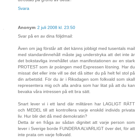
Svara
Anonym
2 juli 2008 kl. 23:50
Svar på en av dina följdmail:
Även om jag förstår att det känns jobbigt med tusentals mail
med standardinnehåll måste jag understryka att det inte är
det bokstavliga innehållet utan manifestationen av en stark
PROTEST som är poängen med Expressen lösning. Har du
missat det eller inte vill se det då sitter du på helt fel stol på
din arbetstid. För du är i Riksdagen som folkvald som skall
representera mig och alla andra som har litat på att du kan
bevaka våra intressen på ett bra sätt.
Snart lever vi i ett land där militären har LAGLIGT RÄTT
och MEDEL till att kontrollera varje enskild individs privata
liv. Hur blir det då med demokratin?
Detta är en fråga av sådan dignitet att varje person som
lever i Sverige borde FUNDERA ALVARLIGT över det, för att
inte prata om varje folkvald.