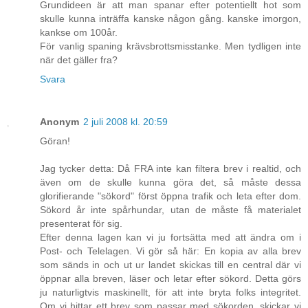
Grundideen är att man spanar efter potentiellt hot som
skulle kunna inträffa kanske någon gång. kanske imorgon,
kankse om 100år.
För vanlig spaning krävsbrottsmisstanke. Men tydligen inte
när det gäller fra?
Svara
Anonym
2 juli 2008 kl. 20:59
Göran!
Jag tycker detta: Då FRA inte kan filtera brev i realtid, och
även om de skulle kunna göra det, så måste dessa
glorifierande "sökord" först öppna trafik och leta efter dom.
Sökord år inte spårhundar, utan de måste få materialet
presenterat för sig.
Efter denna lagen kan vi ju fortsätta med att ändra om i
Post- och Telelagen. Vi gör så här: En kopia av alla brev
som sänds in och ut ur landet skickas till en central där vi
öppnar alla breven, läser och letar efter sökord. Detta görs
ju naturligtvis maskinellt, för att inte bryta folks integritet.
Om vi hittar ett brev som passar med sökorden, skickar vi