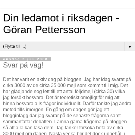
Din ledamot i riksdagen -
Göran Pettersson
▼
onsdag 2 juli 2008
Svar på väg!
Det har varit en aktiv dag på bloggen. Jag har idag svarat på
cirka 3000 av de cirka 35 000 mejl som kommit till mig. Det
har glädjande nog lett till ett antal följdmejl (cirka 30) vilka
jag försökt besvara. Det är teoretiskt omöjligt för mig att
hinna besvara alls frågor individuellt. Därför tänkte jag ändra
metod tills imorgon. En gång om dagen gör jag ett
blogginlägg där jag svarar på de senaste frågorna samt
sammanfattar debatten. Lämna gärna frågorna på bloggen
så att alla kan läsa dem. Jag tänker försöka beta av cirka
3000 mejl om dagen. Nästa vecka blir det dock uppehåll i