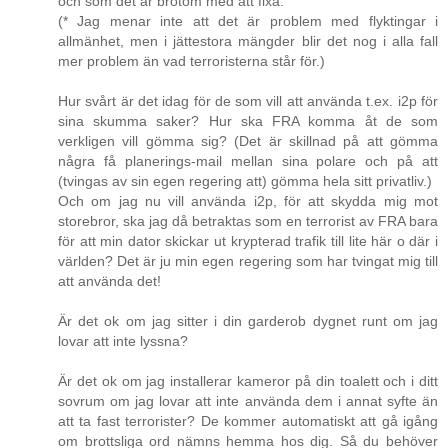
och som det är brotom med att fixa.
(* Jag menar inte att det är problem med flyktingar i
allmänhet, men i jättestora mängder blir det nog i alla fall
mer problem än vad terroristerna står för.)
Hur svårt är det idag för de som vill att använda t.ex. i2p för
sina skumma saker? Hur ska FRA komma åt de som
verkligen vill gömma sig? (Det är skillnad på att gömma
några få planerings-mail mellan sina polare och på att
(tvingas av sin egen regering att) gömma hela sitt privatliv.)
Och om jag nu vill använda i2p, för att skydda mig mot
storebror, ska jag då betraktas som en terrorist av FRA bara
för att min dator skickar ut krypterad trafik till lite här o där i
världen? Det är ju min egen regering som har tvingat mig till
att använda det!
Är det ok om jag sitter i din garderob dygnet runt om jag
lovar att inte lyssna?
Är det ok om jag installerar kameror på din toalett och i ditt
sovrum om jag lovar att inte använda dem i annat syfte än
att ta fast terrorister? De kommer automatiskt att gå igång
om brottsliga ord nämns hemma hos dig. Så du behöver