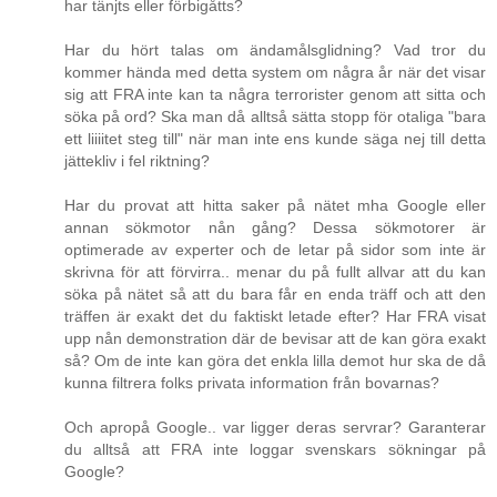
har tänjts eller förbigåtts?
Har du hört talas om ändamålsglidning? Vad tror du
kommer hända med detta system om några år när det visar
sig att FRA inte kan ta några terrorister genom att sitta och
söka på ord? Ska man då alltså sätta stopp för otaliga "bara
ett liiiitet steg till" när man inte ens kunde säga nej till detta
jättekliv i fel riktning?
Har du provat att hitta saker på nätet mha Google eller
annan sökmotor nån gång? Dessa sökmotorer är
optimerade av experter och de letar på sidor som inte är
skrivna för att förvirra.. menar du på fullt allvar att du kan
söka på nätet så att du bara får en enda träff och att den
träffen är exakt det du faktiskt letade efter? Har FRA visat
upp nån demonstration där de bevisar att de kan göra exakt
så? Om de inte kan göra det enkla lilla demot hur ska de då
kunna filtrera folks privata information från bovarnas?
Och apropå Google.. var ligger deras servrar? Garanterar
du alltså att FRA inte loggar svenskars sökningar på
Google?