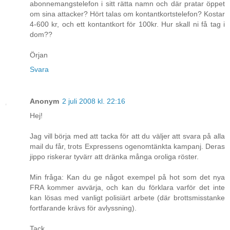
abonnemangstelefon i sitt rätta namn och där pratar öppet
om sina attacker? Hört talas om kontantkortstelefon? Kostar
4-600 kr, och ett kontantkort för 100kr. Hur skall ni få tag i
dom??
Örjan
Svara
Anonym
2 juli 2008 kl. 22:16
Hej!
Jag vill börja med att tacka för att du väljer att svara på alla
mail du får, trots Expressens ogenomtänkta kampanj. Deras
jippo riskerar tyvärr att dränka många oroliga röster.
Min fråga: Kan du ge något exempel på hot som det nya
FRA kommer avvärja, och kan du förklara varför det inte
kan lösas med vanligt polisiärt arbete (där brottsmisstanke
fortfarande krävs för avlyssning).
Tack,