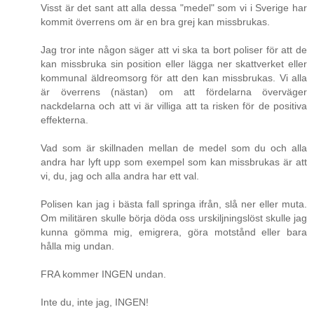
Visst är det sant att alla dessa "medel" som vi i Sverige har
kommit överrens om är en bra grej kan missbrukas.
Jag tror inte någon säger att vi ska ta bort poliser för att de
kan missbruka sin position eller lägga ner skattverket eller
kommunal äldreomsorg för att den kan missbrukas. Vi alla
är överrens (nästan) om att fördelarna överväger
nackdelarna och att vi är villiga att ta risken för de positiva
effekterna.
Vad som är skillnaden mellan de medel som du och alla
andra har lyft upp som exempel som kan missbrukas är att
vi, du, jag och alla andra har ett val.
Polisen kan jag i bästa fall springa ifrån, slå ner eller muta.
Om militären skulle börja döda oss urskiljningslöst skulle jag
kunna gömma mig, emigrera, göra motstånd eller bara
hålla mig undan.
FRA kommer INGEN undan.
Inte du, inte jag, INGEN!