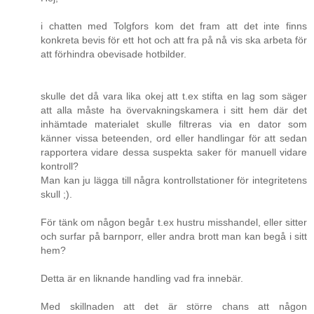
i chatten med Tolgfors kom det fram att det inte finns
konkreta bevis för ett hot och att fra på nå vis ska arbeta för
att förhindra obevisade hotbilder.
skulle det då vara lika okej att t.ex stifta en lag som säger
att alla måste ha övervakningskamera i sitt hem där det
inhämtade materialet skulle filtreras via en dator som
känner vissa beteenden, ord eller handlingar för att sedan
rapportera vidare dessa suspekta saker för manuell vidare
kontroll?
Man kan ju lägga till några kontrollstationer för integritetens
skull ;).
För tänk om någon begår t.ex hustru misshandel, eller sitter
och surfar på barnporr, eller andra brott man kan begå i sitt
hem?
Detta är en liknande handling vad fra innebär.
Med skillnaden att det är större chans att någon