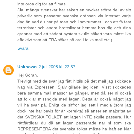
inte oroa dig för att filmas.
(Ja, många svenskar har säkert en mycket större del av sitt
privatliv som passerar svenska gränsen via internet varje
dag än vad du har på toan och i sovrummet.. och att få fast
terrorister och andra brottslingar hemma hos dig och dina
grannar med ett sådant system skulle säkert vara minst lika
effektivt som att FRA söker på ord i folks mail etc.)
Svara
Unknown
2 juli 2008 kl. 22:57
Hej Göran.
Trevligt med de svar jag fått hittils på det mail jag skickade
iväg via Expressen. Själv gillade jag idén. Visst skickades
bara samma mail massor av gånger, men då ser ni också
att folk är missnöjda med lagen. Detta är också något jag
vill ha svar på. Enligt de siffror jag sett i media (som jag
dock inte har bevis för är korrekta) så anser en majoritet av
det SVENSKA FOLKET att lagen INTE skulle passera. Hur
rättfärdigar du då att lagen passerade när ni som ska
REPRESENTERA det svenska folket måste ha haft en klar