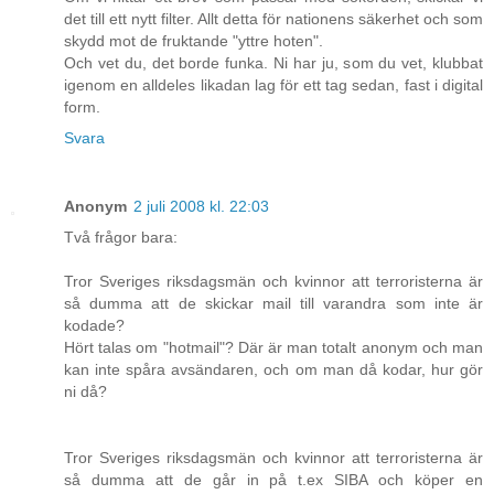
det till ett nytt filter. Allt detta för nationens säkerhet och som
skydd mot de fruktande "yttre hoten".
Och vet du, det borde funka. Ni har ju, som du vet, klubbat
igenom en alldeles likadan lag för ett tag sedan, fast i digital
form.
Svara
Anonym
2 juli 2008 kl. 22:03
Två frågor bara:
Tror Sveriges riksdagsmän och kvinnor att terroristerna är
så dumma att de skickar mail till varandra som inte är
kodade?
Hört talas om "hotmail"? Där är man totalt anonym och man
kan inte spåra avsändaren, och om man då kodar, hur gör
ni då?
Tror Sveriges riksdagsmän och kvinnor att terroristerna är
så dumma att de går in på t.ex SIBA och köper en