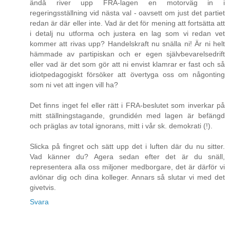
ändå river upp FRA-lagen en motorväg in i
regeringsställning vid nästa val - oavsett om just det partiet
redan är där eller inte. Vad är det för mening att fortsätta att
i detalj nu utforma och justera en lag som vi redan vet
kommer att rivas upp? Handelskraft nu snälla ni! Är ni helt
hämmade av partipiskan och er egen självbevarelsedrift
eller vad är det som gör att ni envist klamrar er fast och så
idiotpedagogiskt försöker att övertyga oss om någonting
som ni vet att ingen vill ha?
Det finns inget fel eller rätt i FRA-beslutet som inverkar på
mitt ställningstagande, grundidén med lagen är befängd
och präglas av total ignorans, mitt i vår sk. demokrati (!).
Slicka på fingret och sätt upp det i luften där du nu sitter.
Vad känner du? Agera sedan efter det är du snäll,
representera alla oss miljoner medborgare, det är därför vi
avlönar dig och dina kolleger. Annars så slutar vi med det
givetvis.
Svara