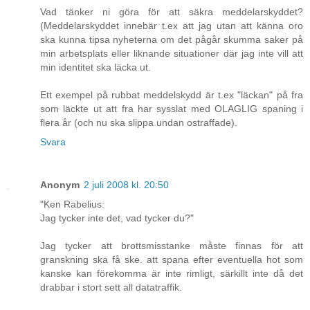
Vad tänker ni göra för att säkra meddelarskyddet?
(Meddelarskyddet innebär t.ex att jag utan att känna oro
ska kunna tipsa nyheterna om det pågår skumma saker på
min arbetsplats eller liknande situationer där jag inte vill att
min identitet ska läcka ut.
Ett exempel på rubbat meddelskydd är t.ex "läckan" på fra
som läckte ut att fra har sysslat med OLAGLIG spaning i
flera år (och nu ska slippa undan ostraffade).
Svara
Anonym
2 juli 2008 kl. 20:50
"Ken Rabelius:
Jag tycker inte det, vad tycker du?"
Jag tycker att brottsmisstanke måste finnas för att
granskning ska få ske. att spana efter eventuella hot som
kanske kan förekomma är inte rimligt, särkillt inte då det
drabbar i stort sett all datatraffik.