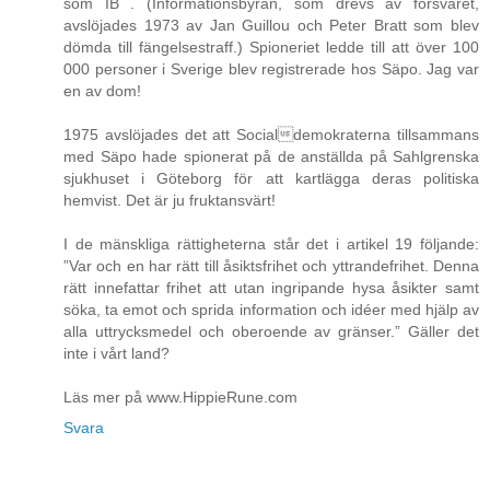
som IB . (Informationsbyrån, som drevs av försvaret,
avslöjades 1973 av Jan Guillou och Peter Bratt som blev
dömda till fängelsestraff.) Spioneriet ledde till att över 100
000 personer i Sverige blev registrerade hos Säpo. Jag var
en av dom!
1975 avslöjades det att Socialdemokraterna tillsammans
med Säpo hade spionerat på de anställda på Sahlgrenska
sjukhuset i Göteborg för att kartlägga deras politiska
hemvist. Det är ju fruktansvärt!
I de mänskliga rättigheterna står det i artikel 19 följande:
”Var och en har rätt till åsiktsfrihet och yttrandefrihet. Denna
rätt innefattar frihet att utan ingripande hysa åsikter samt
söka, ta emot och sprida information och idéer med hjälp av
alla uttrycksmedel och oberoende av gränser.” Gäller det
inte i vårt land?
Läs mer på www.HippieRune.com
Svara