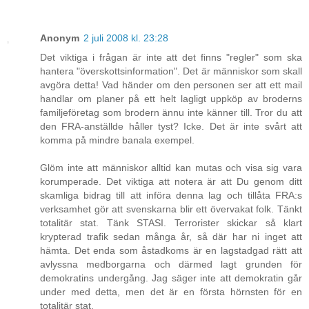
Anonym
2 juli 2008 kl. 23:28
Det viktiga i frågan är inte att det finns "regler" som ska
hantera "överskottsinformation". Det är människor som skall
avgöra detta! Vad händer om den personen ser att ett mail
handlar om planer på ett helt lagligt uppköp av broderns
familjeföretag som brodern ännu inte känner till. Tror du att
den FRA-anställde håller tyst? Icke. Det är inte svårt att
komma på mindre banala exempel.
Glöm inte att människor alltid kan mutas och visa sig vara
korumperade. Det viktiga att notera är att Du genom ditt
skamliga bidrag till att införa denna lag och tillåta FRA:s
verksamhet gör att svenskarna blir ett övervakat folk. Tänkt
totalitär stat. Tänk STASI. Terrorister skickar så klart
krypterad trafik sedan många år, så där har ni inget att
hämta. Det enda som åstadkoms är en lagstadgad rätt att
avlyssna medborgarna och därmed lagt grunden för
demokratins undergång. Jag säger inte att demokratin går
under med detta, men det är en första hörnsten för en
totalitär stat.