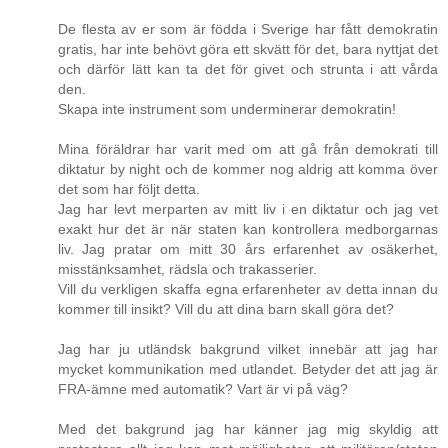
De flesta av er som är födda i Sverige har fått demokratin
gratis, har inte behövt göra ett skvätt för det, bara nyttjat det
och därför lätt kan ta det för givet och strunta i att vårda
den.
Skapa inte instrument som underminerar demokratin!
Mina föräldrar har varit med om att gå från demokrati till
diktatur by night och de kommer nog aldrig att komma över
det som har följt detta.
Jag har levt merparten av mitt liv i en diktatur och jag vet
exakt hur det är när staten kan kontrollera medborgarnas
liv. Jag pratar om mitt 30 års erfarenhet av osäkerhet,
misstänksamhet, rädsla och trakasserier.
Vill du verkligen skaffa egna erfarenheter av detta innan du
kommer till insikt? Vill du att dina barn skall göra det?
Jag har ju utländsk bakgrund vilket innebär att jag har
mycket kommunikation med utlandet. Betyder det att jag är
FRA-ämne med automatik? Vart är vi på väg?
Med det bakgrund jag har känner jag mig skyldig att