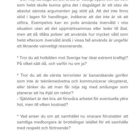
som helst skulle kunna göra det i dagsläget är ett utav de
absolut sämsta argumenten jag stött på. Att det inte finns
stöd i lagen för handlingar, indikerar att det inte är ok att
utföra. Exempelvis kan en polis använda övervåld i viss
situation utan att det uppmärksammas eller leder till åtal,
men att då tillåta poliser att använda hur mycket våld som
helst eftersom övervåld ändå i vissa fall används är ungefär
ett liknande vanvettigt resonerande.
* Tror du att hotbilden mot Sverige har ökat extremt kraftigt?
På vilket sätt då, och varför nu om ja?
* Tror du att de värsta terrorister är bananätande gorillor
som inte är teknikmedvetna och kommunicerar okrypterat,
eller tänker du att man får nöja sig med småungar som
planerar att ha ihjäl sin rektor?
- Självklart är det bra att försvåra arbetet för eventuella yttre
hot, men till vilken kostnad?
* Vad anser du om att samhället nu snarare förutsätter att
samtliga medborgare är brottslingar istället för ett samhälle
med respekt och förtroende?