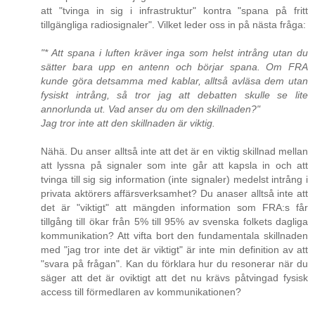
att "tvinga in sig i infrastruktur" kontra "spana på fritt
tillgängliga radiosignaler". Vilket leder oss in på nästa fråga:
"* Att spana i luften kräver inga som helst intrång utan du
sätter bara upp en antenn och börjar spana. Om FRA
kunde göra detsamma med kablar, alltså avläsa dem utan
fysiskt intrång, så tror jag att debatten skulle se lite
annorlunda ut. Vad anser du om den skillnaden?"
Jag tror inte att den skillnaden är viktig.
Nähä. Du anser alltså inte att det är en viktig skillnad mellan
att lyssna på signaler som inte går att kapsla in och att
tvinga till sig sig information (inte signaler) medelst intrång i
privata aktörers affärsverksamhet? Du anaser alltså inte att
det är "viktigt" att mängden information som FRA:s får
tillgång till ökar från 5% till 95% av svenska folkets dagliga
kommunikation? Att vifta bort den fundamentala skillnaden
med "jag tror inte det är viktigt" är inte min definition av att
"svara på frågan". Kan du förklara hur du resonerar när du
säger att det är oviktigt att det nu krävs påtvingad fysisk
access till förmedlaren av kommunikationen?