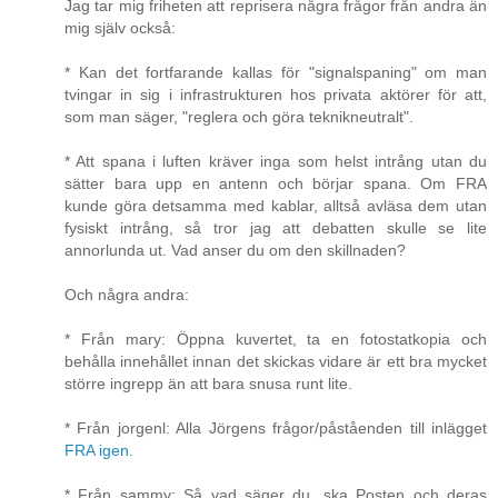
Jag tar mig friheten att reprisera några frågor från andra än
mig själv också:
* Kan det fortfarande kallas för "signalspaning" om man
tvingar in sig i infrastrukturen hos privata aktörer för att,
som man säger, "reglera och göra teknikneutralt".
* Att spana i luften kräver inga som helst intrång utan du
sätter bara upp en antenn och börjar spana. Om FRA
kunde göra detsamma med kablar, alltså avläsa dem utan
fysiskt intrång, så tror jag att debatten skulle se lite
annorlunda ut. Vad anser du om den skillnaden?
Och några andra:
* Från mary: Öppna kuvertet, ta en fotostatkopia och
behålla innehållet innan det skickas vidare är ett bra mycket
större ingrepp än att bara snusa runt lite.
* Från jorgenl: Alla Jörgens frågor/påståenden till inlägget
FRA igen
.
* Från sammy: Så vad säger du, ska Posten och deras