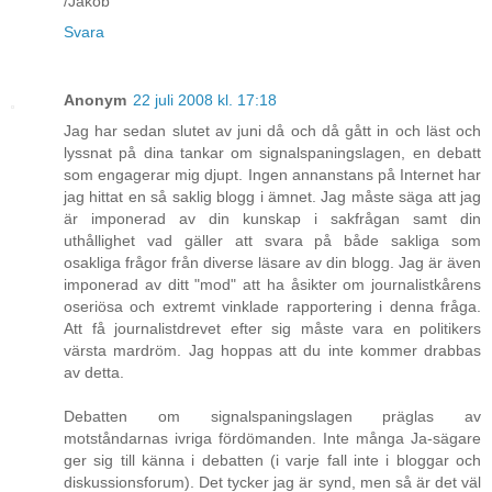
/Jakob
Svara
Anonym
22 juli 2008 kl. 17:18
Jag har sedan slutet av juni då och då gått in och läst och
lyssnat på dina tankar om signalspaningslagen, en debatt
som engagerar mig djupt. Ingen annanstans på Internet har
jag hittat en så saklig blogg i ämnet. Jag måste säga att jag
är imponerad av din kunskap i sakfrågan samt din
uthållighet vad gäller att svara på både sakliga som
osakliga frågor från diverse läsare av din blogg. Jag är även
imponerad av ditt "mod" att ha åsikter om journalistkårens
oseriösa och extremt vinklade rapportering i denna fråga.
Att få journalistdrevet efter sig måste vara en politikers
värsta mardröm. Jag hoppas att du inte kommer drabbas
av detta.
Debatten om signalspaningslagen präglas av
motståndarnas ivriga fördömanden. Inte många Ja-sägare
ger sig till känna i debatten (i varje fall inte i bloggar och
diskussionsforum). Det tycker jag är synd, men så är det väl