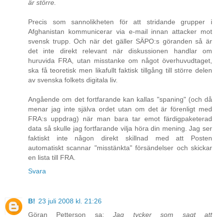
är större.
Precis som sannolikheten för att stridande grupper i
Afghanistan kommunicerar via e-mail innan attacker mot
svensk trupp. Och när det gäller SÄPO:s göranden så är
det inte direkt relevant när diskussionen handlar om
huruvida FRA, utan misstanke om något överhuvudtaget,
ska få teoretisk men likafullt faktisk tillgång till större delen
av svenska folkets digitala liv.
Angående om det fortfarande kan kallas "spaning" (och då
menar jag inte själva ordet utan om det är förenligt med
FRA:s uppdrag) när man bara tar emot färdigpaketerad
data så skulle jag fortfarande vilja höra din mening. Jag ser
faktiskt inte någon direkt skillnad med att Posten
automatiskt scannar "misstänkta" försändelser och skickar
en lista till FRA.
Svara
B!
23 juli 2008 kl. 21:26
Göran Petterson sa:
Jag tycker som sagt att