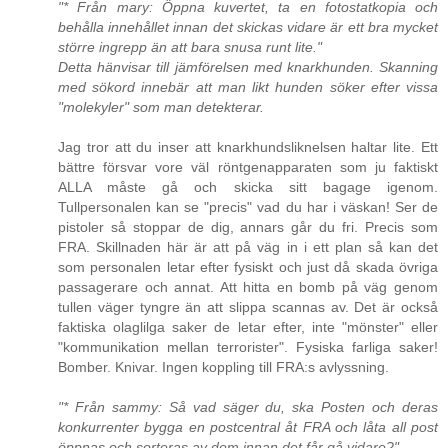
"* Från mary: Öppna kuvertet, ta en fotostatkopia och
behålla innehållet innan det skickas vidare är ett bra mycket
större ingrepp än att bara snusa runt lite."
Detta hänvisar till jämförelsen med knarkhunden. Skanning
med sökord innebär att man likt hunden söker efter vissa
"molekyler" som man detekterar.
Jag tror att du inser att knarkhundsliknelsen haltar lite. Ett
bättre försvar vore väl röntgenapparaten som ju faktiskt
ALLA måste gå och skicka sitt bagage igenom.
Tullpersonalen kan se "precis" vad du har i väskan! Ser de
pistoler så stoppar de dig, annars går du fri. Precis som
FRA. Skillnaden här är att på väg in i ett plan så kan det
som personalen letar efter fysiskt och just då skada övriga
passagerare och annat. Att hitta en bomb på väg genom
tullen väger tyngre än att slippa scannas av. Det är också
faktiska olaglilga saker de letar efter, inte "mönster" eller
"kommunikation mellan terrorister". Fysiska farliga saker!
Bomber. Knivar. Ingen koppling till FRA:s avlyssning.
"* Från sammy: Så vad säger du, ska Posten och deras
konkurrenter bygga en postcentral åt FRA och låta all post
öppnas och sorteras av dem innan det får gå vidare?"