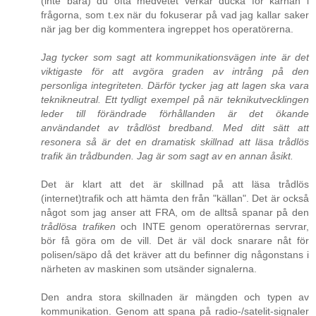
(inte bara) du ofta medvetet verkar ducka för kärnan i
frågorna, som t.ex när du fokuserar på vad jag kallar saker
när jag ber dig kommentera ingreppet hos operatörerna.
Jag tycker som sagt att kommunikationsvägen inte är det
viktigaste för att avgöra graden av intrång på den
personliga integriteten. Därför tycker jag att lagen ska vara
teknikneutral. Ett tydligt exempel på när teknikutvecklingen
leder till förändrade förhållanden är det ökande
användandet av trådlöst bredband. Med ditt sätt att
resonera så är det en dramatisk skillnad att läsa trådlös
trafik än trådbunden. Jag är som sagt av en annan åsikt.
Det är klart att det är skillnad på att läsa trådlös
(internet)trafik och att hämta den från "källan". Det är också
något som jag anser att FRA, om de alltså spanar på den
trådlösa trafiken
och INTE genom operatörernas servrar,
bör få göra om de vill. Det är väl dock snarare nåt för
polisen/säpo då det kräver att du befinner dig någonstans i
närheten av maskinen som utsänder signalerna.
Den andra stora skillnaden är mängden och typen av
kommunikation. Genom att spana på radio-/satelit-signaler