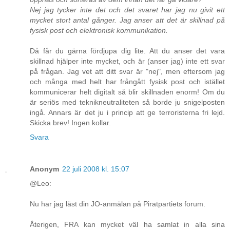
Nej jag tycker inte det och det svaret har jag nu givit ett
mycket stort antal gånger. Jag anser att det är skillnad på
fysisk post och elektronisk kommunikation.
Då får du gärna fördjupa dig lite. Att du anser det vara
skillnad hjälper inte mycket, och är (anser jag) inte ett svar
på frågan. Jag vet att ditt svar är "nej", men eftersom jag
och många med helt har frångått fysisk post och istället
kommunicerar helt digitalt så blir skillnaden enorm! Om du
är seriös med teknikneutraliteten så borde ju snigelposten
ingå. Annars är det ju i princip att ge terroristerna fri lejd.
Skicka brev! Ingen kollar.
Svara
Anonym
22 juli 2008 kl. 15:07
@Leo:
Nu har jag läst din JO-anmälan på Piratpartiets forum.
Återigen, FRA kan mycket väl ha samlat in alla sina