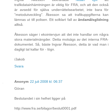
trafikdatainhämtningen är viktig för FRA, och att den också
är avsedd för själva underrättelsearbetet, inte bara för
"metodutveckling". Åkesson sa att trafikuppgifterna kan
lämnas ut till polisen. Ett solklart fall av
ändamålsglidning
alltså.
Åkesson säger i ekointervjun att det inte handlar om några
stora materialmängder. Detta motsägs av det interna FRA-
dokumentet. Så, bäste Ingvar Åkesson, detta är vad man i
dagligt tal kallar för - lögn.
/Jakob
Svara
Anonym
22 juli 2008 kl. 06:37
Göran
Beslutandet i sin helhet ligger på
http://www.fra.se/bilagor/beslut0001.pdf