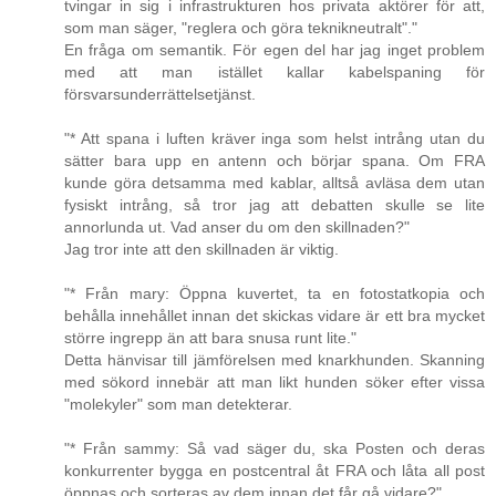
tvingar in sig i infrastrukturen hos privata aktörer för att,
som man säger, "reglera och göra teknikneutralt"."
En fråga om semantik. För egen del har jag inget problem
med att man istället kallar kabelspaning för
försvarsunderrättelsetjänst.
"* Att spana i luften kräver inga som helst intrång utan du
sätter bara upp en antenn och börjar spana. Om FRA
kunde göra detsamma med kablar, alltså avläsa dem utan
fysiskt intrång, så tror jag att debatten skulle se lite
annorlunda ut. Vad anser du om den skillnaden?"
Jag tror inte att den skillnaden är viktig.
"* Från mary: Öppna kuvertet, ta en fotostatkopia och
behålla innehållet innan det skickas vidare är ett bra mycket
större ingrepp än att bara snusa runt lite."
Detta hänvisar till jämförelsen med knarkhunden. Skanning
med sökord innebär att man likt hunden söker efter vissa
"molekyler" som man detekterar.
"* Från sammy: Så vad säger du, ska Posten och deras
konkurrenter bygga en postcentral åt FRA och låta all post
öppnas och sorteras av dem innan det får gå vidare?"