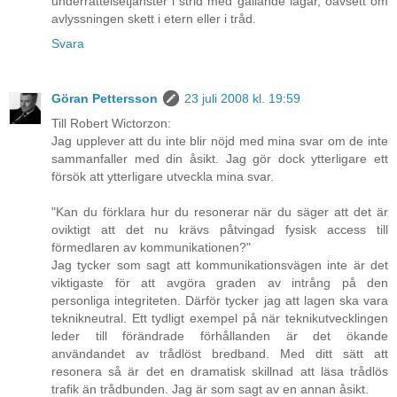
underrättelsetjänster i strid med gällande lagar, oavsett om
avlyssningen skett i etern eller i tråd.
Svara
Göran Pettersson
23 juli 2008 kl. 19:59
Till Robert Wictorzon:
Jag upplever att du inte blir nöjd med mina svar om de inte
sammanfaller med din åsikt. Jag gör dock ytterligare ett
försök att ytterligare utveckla mina svar.
"Kan du förklara hur du resonerar när du säger att det är
oviktigt att det nu krävs påtvingad fysisk access till
förmedlaren av kommunikationen?"
Jag tycker som sagt att kommunikationsvägen inte är det
viktigaste för att avgöra graden av intrång på den
personliga integriteten. Därför tycker jag att lagen ska vara
teknikneutral. Ett tydligt exempel på när teknikutvecklingen
leder till förändrade förhållanden är det ökande
användandet av trådlöst bredband. Med ditt sätt att
resonera så är det en dramatisk skillnad att läsa trådlös
trafik än trådbunden. Jag är som sagt av en annan åsikt.