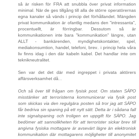
så är risken för FRA att snubbla över privat information
minimal. När de ges tillgång till alla de större operatörernas
egna kanaler så vänds i princip det förhållandet. Mängden
privat kommunikation är ofantlig medans den "intressanta",
procentuellt, är förringbar. Dessutom så är
kommunikationen inte bara "kommunikation" längre, utan
ALLT - bankärenden, myndighetskontakter, spel,
mediakonsumtion, handel, telefoni, brev.. i princip hela våra
liv finns idag i den där kabeln kabel. Det handlar inte om
teknikneutralitet.
Sen var det det där med ingreppet i privata aktörers
affärsverksamhet då...
Och så över till frågan om fysisk post. Om staten SÄPO
misstänker att terroristerna kommunicerar via fysik post
som skickas via den regulgära posten så tror jag att SÄPO
får bedriva sin spaning på ett nytt sätt. Detta är i sådana fall
inte signalspaning och troligen en uppgift för SÄPO. Jag
bedömer att sannolikheten för att terrorister sickar brev till
angivna fysiska mottagare är avsevärt lägre än elektronisk
kommunikation där mottagarens möjligheter till anonymitet