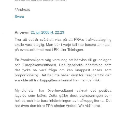
/ Andreas
Svara
Anonym
21 juli 2008 kl. 22:23
Tror att det är svårt att visa på att FRA:s trafikdatalagring
skulle vara olaglig. Man bör i varje fall inte basera anmälan
på eventuellt brott mot LEK eller Telelagen.
En framkomligare väg vore nog att hänvisa till grundlagen
och Europakonventionen. Den generella inhämtning som
det tycks ha varit fråga om kan knappast anses som
proportionerlig. Det har inte heller varit förutsägbart för den
enskilde att trafikuppgifterna kunnat hamna hos FRA.
Myndigheten har överhuvudtaget saknat det positiva
lagstöd som krävs. Detta gäller dock eterspaningen som
helhet, och inte bara inhämtningen av trafikuppgifterna. Det
har även den förre FRA-chefen Anders Wik vidimerat.