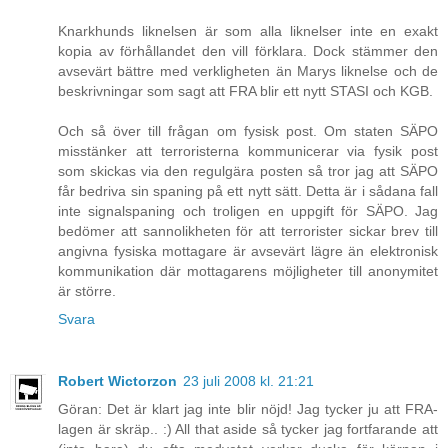
Knarkhunds liknelsen är som alla liknelser inte en exakt
kopia av förhållandet den vill förklara. Dock stämmer den
avsevärt bättre med verkligheten än Marys liknelse och de
beskrivningar som sagt att FRA blir ett nytt STASI och KGB.
Och så över till frågan om fysisk post. Om staten SÄPO
misstänker att terroristerna kommunicerar via fysik post
som skickas via den regulgära posten så tror jag att SÄPO
får bedriva sin spaning på ett nytt sätt. Detta är i sådana fall
inte signalspaning och troligen en uppgift för SÄPO. Jag
bedömer att sannolikheten för att terrorister sickar brev till
angivna fysiska mottagare är avsevärt lägre än elektronisk
kommunikation där mottagarens möjligheter till anonymitet
är större.
Svara
Robert Wictorzon
23 juli 2008 kl. 21:21
Göran: Det är klart jag inte blir nöjd! Jag tycker ju att FRA-
lagen är skräp.. :) All that aside så tycker jag fortfarande att