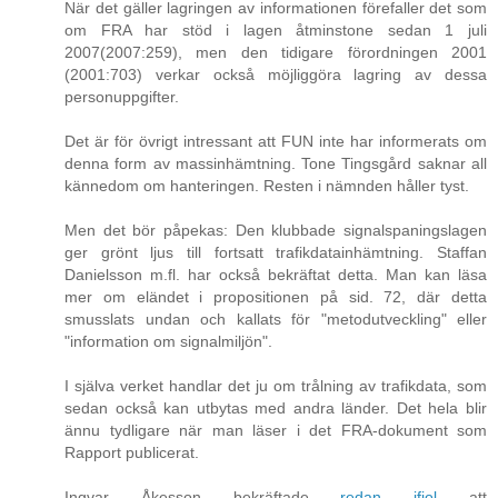
När det gäller lagringen av informationen förefaller det som
om FRA har stöd i lagen åtminstone sedan 1 juli
2007(2007:259), men den tidigare förordningen 2001
(2001:703) verkar också möjliggöra lagring av dessa
personuppgifter.
Det är för övrigt intressant att FUN inte har informerats om
denna form av massinhämtning. Tone Tingsgård saknar all
kännedom om hanteringen. Resten i nämnden håller tyst.
Men det bör påpekas: Den klubbade signalspaningslagen
ger grönt ljus till fortsatt trafikdatainhämtning. Staffan
Danielsson m.fl. har också bekräftat detta. Man kan läsa
mer om eländet i propositionen på sid. 72, där detta
smusslats undan och kallats för "metodutveckling" eller
"information om signalmiljön".
I själva verket handlar det ju om trålning av trafikdata, som
sedan också kan utbytas med andra länder. Det hela blir
ännu tydligare när man läser i det FRA-dokument som
Rapport publicerat.
Ingvar Åkesson bekräftade
redan ifjol
att