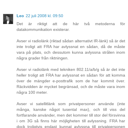
Leo
22 juli 2008 kl. 09:50
Det är riktigt att de här två metoderna för
datakommunikation existerar.
Avser vi radiolänk (riktad sådan alternativt IR-länk) så är det
inte troligt att FRA har avlyssnat en sådan, då de måste
vara på plats, och dessutom kunna avlyssna strålen inom
några grader från riktningen.
Avser vi radiolänk med tekniken 802.11/a/b/g så är det inte
heller troligt att FRA har avlyssnat en sådan för att komma
över de mängder e-posttrafik som de har kommit över.
Räckvidden är mycket begränsad, och de måste vara inom
några 100 meter.
Avser vi satellitlänk som privatpersoner använde (inte
många, kanske något tusental max), och till viss del
fortfarande använder, men det kommer till stor del försvinna
i om 3G så finns här möjligheten till avlyssning. FRA har
dock troligtvis endast kunnat avlyssna till privatpersonen