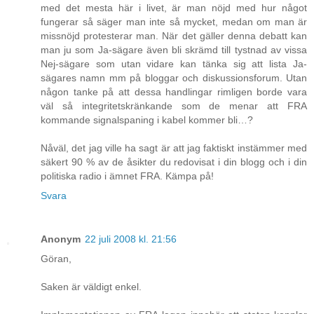
med det mesta här i livet, är man nöjd med hur något
fungerar så säger man inte så mycket, medan om man är
missnöjd protesterar man. När det gäller denna debatt kan
man ju som Ja-sägare även bli skrämd till tystnad av vissa
Nej-sägare som utan vidare kan tänka sig att lista Ja-
sägares namn mm på bloggar och diskussionsforum. Utan
någon tanke på att dessa handlingar rimligen borde vara
väl så integritetskränkande som de menar att FRA
kommande signalspaning i kabel kommer bli…?
Nåväl, det jag ville ha sagt är att jag faktiskt instämmer med
säkert 90 % av de åsikter du redovisat i din blogg och i din
politiska radio i ämnet FRA. Kämpa på!
Svara
Anonym
22 juli 2008 kl. 21:56
Göran,
Saken är väldigt enkel.