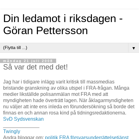
Din ledamot i riksdagen -
Göran Pettersson
▼
måndag 21 juli 2008
Så var det med det!
Jag har i tidigare inlägg varit kritisk till massmedias
bristande granskning av olika utspel i FRA-frågan. Många
medier likställde polisanmälan mot FRA med att
myndigheten hade överträtt lagen. När åklagarmyndigheten
nu väljer att inte ens inleda en förundersökning så borde det
finnas en och annan rosa kind på tidningsredaktionerna.
SvD
Sydsvenskan
_____________
Twingly
Andra bloggar om:
politik
FRA
försvarsunderrättelsetjänst