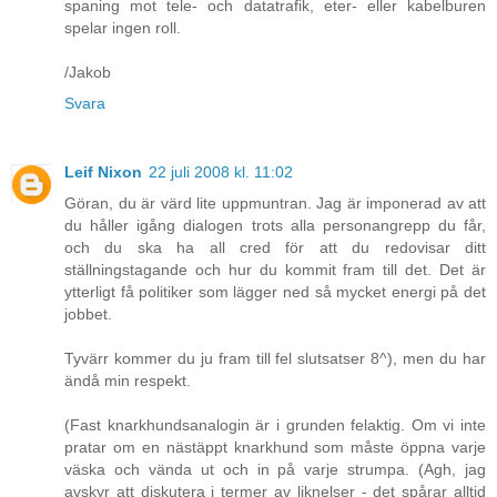
spaning mot tele- och datatrafik, eter- eller kabelburen
spelar ingen roll.
/Jakob
Svara
Leif Nixon
22 juli 2008 kl. 11:02
Göran, du är värd lite uppmuntran. Jag är imponerad av att
du håller igång dialogen trots alla personangrepp du får,
och du ska ha all cred för att du redovisar ditt
ställningstagande och hur du kommit fram till det. Det är
ytterligt få politiker som lägger ned så mycket energi på det
jobbet.
Tyvärr kommer du ju fram till fel slutsatser 8^), men du har
ändå min respekt.
(Fast knarkhundsanalogin är i grunden felaktig. Om vi inte
pratar om en nästäppt knarkhund som måste öppna varje
väska och vända ut och in på varje strumpa. (Agh, jag
avskyr att diskutera i termer av liknelser - det spårar alltid