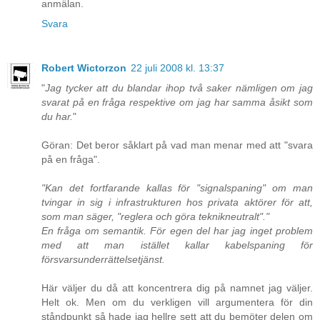
anmälan.
Svara
Robert Wictorzon
22 juli 2008 kl. 13:37
"
Jag tycker att du blandar ihop två saker nämligen om jag
svarat på en fråga respektive om jag har samma åsikt som
du har.
"
Göran: Det beror såklart på vad man menar med att "svara
på en fråga".
"Kan det fortfarande kallas för "signalspaning" om man
tvingar in sig i infrastrukturen hos privata aktörer för att,
som man säger, "reglera och göra teknikneutralt"."
En fråga om semantik. För egen del har jag inget problem
med att man istället kallar kabelspaning för
försvarsunderrättelsetjänst.
Här väljer du då att koncentrera dig på namnet jag väljer.
Helt ok. Men om du verkligen vill argumentera för din
ståndpunkt så hade jag hellre sett att du bemöter delen om