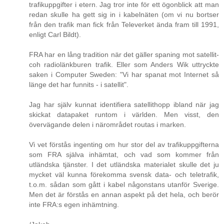
trafikuppgifter i etern. Jag tror inte för ett ögonblick att man
redan skulle ha gett sig in i kabelnäten (om vi nu bortser
från den trafik man fick från Televerket ända fram till 1991,
enligt Carl Bildt).
FRA har en lång tradition när det gäller spaning mot satellit-
coh radiolänkburen trafik. Eller som Anders Wik uttryckte
saken i Computer Sweden: "Vi har spanat mot Internet så
länge det har funnits - i satellit".
Jag har själv kunnat identifiera satellithopp ibland när jag
skickat datapaket runtom i världen. Men visst, den
övervägande delen i närområdet routas i marken.
Vi vet förstås ingenting om hur stor del av trafikuppgifterna
som FRA själva inhämtat, och vad som kommer från
utländska tjänster. I det utländska materialet skulle det ju
mycket väl kunna förekomma svensk data- och teletrafik,
t.o.m. sådan som gått i kabel någonstans utanför Sverige.
Men det är förstås en annan aspekt på det hela, och berör
inte FRA:s egen inhämtning.