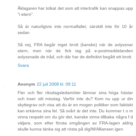
Åklagaren har tolkat det som att intertrafik kan snappas upp
"i etern".
Så är naturligtvis inte normalfallet, särskilt inte för 10 år
sedan.
Så nej, FRA begår inget brott (kanske) när de avlyssnar
etern, men när de fick tag på e-postmeddelanden
avlyssnade de tråd, och där har de definitivt begått ett brott.
Svara
Anonym
22 juli 2008 kl. 09:11
Fler och fler riksdagsledamöter lämnar sina höga hästar
och inser sitt misstag. Varför inte du? Kom nu upp ur din
skyttegrav och visa att du är en mogen politiker som faktiskt
kan erkänna sina fel. Så svårt är det inte. Du kommer t o m
vinna respekt om du gör det, kanske vinna tillbaka några f d
väljare, som efter första omgången av FRA-lagen aldrig
skulle kunna tänka sig att rösta på dig/M/Alliansen igen.