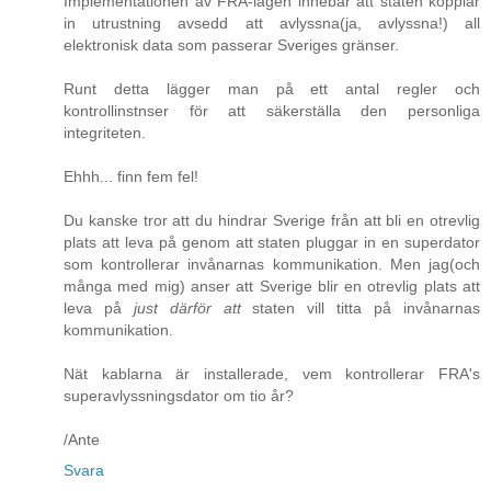
Implementationen av FRA-lagen innebär att staten kopplar
in utrustning avsedd att avlyssna(ja, avlyssna!) all
elektronisk data som passerar Sveriges gränser.
Runt detta lägger man på ett antal regler och
kontrollinstnser för att säkerställa den personliga
integriteten.
Ehhh... finn fem fel!
Du kanske tror att du hindrar Sverige från att bli en otrevlig
plats att leva på genom att staten pluggar in en superdator
som kontrollerar invånarnas kommunikation. Men jag(och
många med mig) anser att Sverige blir en otrevlig plats att
leva på
just därför att
staten vill titta på invånarnas
kommunikation.
Nät kablarna är installerade, vem kontrollerar FRA's
superavlyssningsdator om tio år?
/Ante
Svara