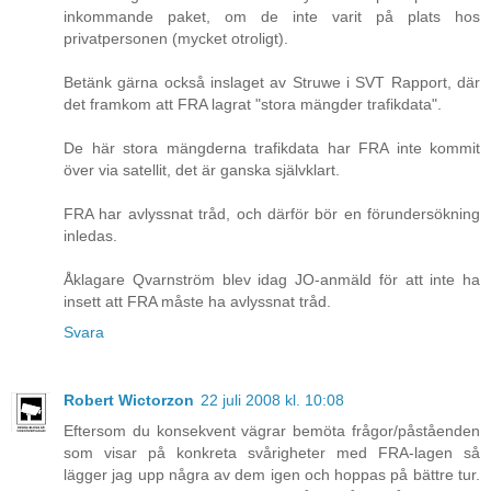
inkommande paket, om de inte varit på plats hos
privatpersonen (mycket otroligt).
Betänk gärna också inslaget av Struwe i SVT Rapport, där
det framkom att FRA lagrat "stora mängder trafikdata".
De här stora mängderna trafikdata har FRA inte kommit
över via satellit, det är ganska självklart.
FRA har avlyssnat tråd, och därför bör en förundersökning
inledas.
Åklagare Qvarnström blev idag JO-anmäld för att inte ha
insett att FRA måste ha avlyssnat tråd.
Svara
Robert Wictorzon
22 juli 2008 kl. 10:08
Eftersom du konsekvent vägrar bemöta frågor/påståenden
som visar på konkreta svårigheter med FRA-lagen så
lägger jag upp några av dem igen och hoppas på bättre tur.