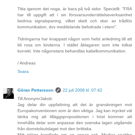
Titta igenom det noga, är bara på två sidor. Speciellt: "FRA
har till uppgift att i sin försvarsunderrättelseverksamhet
bedriva signalspaning, vilket skett och sker av trådlös
kommunikation, dvs meddelande befodrade i etern".
Tidningarna har knappast någon som helst anledning till att
bli rosa om kinderna. I stället åklagaren som inte tolkat
korrekt. Inte någonstans behandlas kabelkommunikation.
/ Andreas
Svara
Göran Pettersson
22 juli 2008 kl. 07:42
Till Anonym/Jakob:
Jag delar din uppfattning att det är granskningen mot
Europakonventionen som är den viktiga. Jag kan mycket väl
tänka mig att tilläggspropositionen i höst kommer att
innehålla delar som anpassar den svenska lagen utgående
från domstolsutslaget mot den brittiska.
Mitt inlägg handlade om en annan sak. Medias snabba