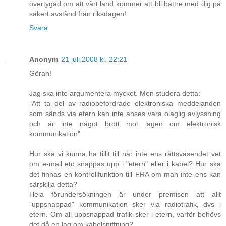
övertygad om att vårt land kommer att bli bättre med dig på
säkert avstånd från riksdagen!
Svara
Anonym
21 juli 2008 kl. 22:21
Göran!
Jag ska inte argumentera mycket. Men studera detta:
”Att ta del av radiobefordrade elektroniska meddelanden
som sänds via etern kan inte anses vara olaglig avlyssning
och är inte något brott mot lagen om elektronisk
kommunikation"
Hur ska vi kunna ha tillit till när inte ens rättsväsendet vet
om e-mail etc snappas upp i "etern" eller i kabel? Hur ska
det finnas en kontrollfunktion till FRA om man inte ens kan
särskilja detta?
Hela förundersökningen är under premisen att allt
"uppsnappad" kommunikation sker via radiotrafik, dvs i
etern. Om all uppsnappad trafik sker i etern, varför behövs
det då en lag om kabelsniffning?