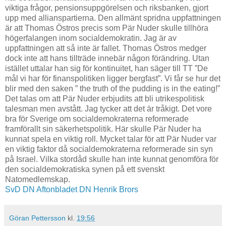
viktiga frågor, pensionsuppgörelsen och riksbanken, gjort
upp med allianspartierna. Den allmänt spridna uppfattningen
är att Thomas Östros precis som Pär Nuder skulle tillhöra
högerfalangen inom socialdemokratin. Jag är av
uppfattningen att så inte är fallet. Thomas Östros medger
dock inte att hans tillträde innebär någon förändring. Utan
istället uttalar han sig för kontinuitet, han säger till TT ”De
mål vi har för finanspolitiken ligger bergfast”. Vi får se hur det
blir med den saken ” the truth of the pudding is in the eating!”
Det talas om att Pär Nuder erbjudits att bli utrikespolitisk
talesman men avstått. Jag tycker att det är tråkigt. Det vore
bra för Sverige om socialdemokraterna reformerade
framförallt sin säkerhetspolitik. Här skulle Pär Nuder ha
kunnat spela en viktig roll. Mycket talar för att Pär Nuder var
en viktig faktor då socialdemokraterna reformerade sin syn
på Israel. Vilka stordåd skulle han inte kunnat genomföra för
den socialdemokratiska synen på ett svenskt
Natomedlemskap.
SvD
DN
Aftonbladet
DN Henrik Brors
Göran Pettersson
kl.
19:56