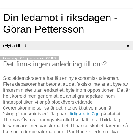
Din ledamot i riksdagen -
Göran Pettersson
▼
tisdag 29 januari 2008
Det finns ingen anledning till oro?
Socialdemokraterna har fått en ny ekonomisk talesman.
Flera debattörer har betonat att det faktiskt inte är ett byte av
finansminister utan endast ett byte inom oppositionen. Det är
helt korrekt men genom att ett antal grundpelare inom
finanspolitiken vilar på blocköverskridande
överenskommelser så är det inte oviktigt vem som är
”skuggfinansminister”. Jag har i
tidigare inlägg
påtalat att
Thomas Östros i näringsutskottet haft lätt för att bilda lag
tillsammans med vänsterpartiet. I finansutskottet däremot så
har socialdemokraterna under Pär Nuders ledning i två